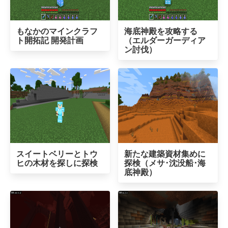
もなかのマインクラフ
海底神殿を攻略する
ト開拓記 開発計画
（エルダーガーディア
ン討伐）
スイートベリーとトウ
新たな建築資材集めに
ヒの木材を探しに探検
探検（メサ･沈没船･海
底神殿）