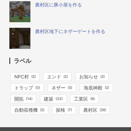
農村区に豚小屋を作る
農村区地下にネザーゲートを作る
ラベル
NPC村
エンド
お知らせ
(2)
(2)
(2)
トラップ
ネザー
海底神殿
(3)
(5)
(2)
開拓
建築
工業区
(14)
(33)
(6)
自動収穫機
探検
農村区
(2)
(7)
(26)