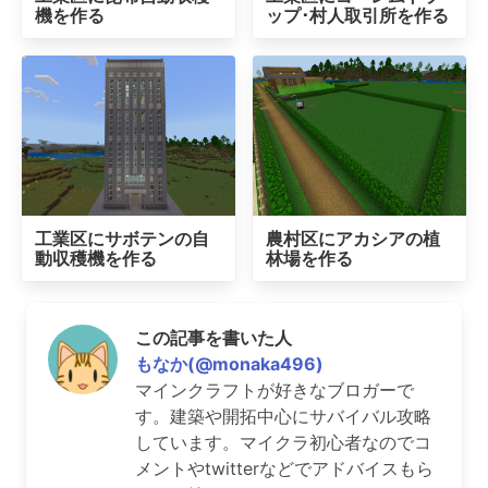
機を作る
ップ･村人取引所を作る
工業区にサボテンの自
農村区にアカシアの植
動収穫機を作る
林場を作る
この記事を書いた人
もなか(@monaka496)
マインクラフトが好きなブロガーで
す。建築や開拓中心にサバイバル攻略
しています。マイクラ初心者なのでコ
メントやtwitterなどでアドバイスもら